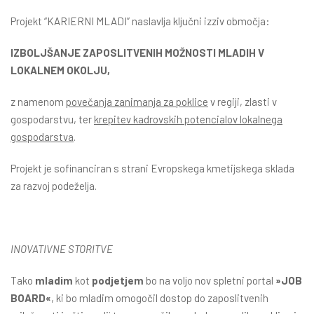
Projekt “KARIERNI MLADI” naslavlja ključni izziv območja:
IZBOLJŠANJE ZAPOSLITVENIH MOŽNOSTI MLADIH V
LOKALNEM OKOLJU,
z namenom
povečanja zanimanja za poklice
v regiji, zlasti v
gospodarstvu, ter
krepitev kadrovskih potencialov lokalnega
gospodarstva
.
Projekt je sofinanciran s strani Evropskega kmetijskega sklada
za razvoj podeželja.
INOVATIVNE STORITVE
Tako
mladim
kot
podjetjem
bo na voljo nov spletni portal
»JOB
BOARD«
, ki bo mladim omogočil dostop do zaposlitvenih