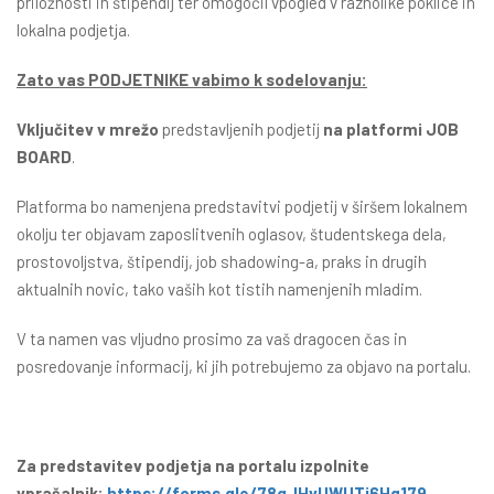
priložnosti in štipendij ter omogočil vpogled v raznolike poklice in
lokalna podjetja.
Zato vas PODJETNIKE vabimo k sodelovanju:
Vključitev v mrežo
predstavljenih podjetij
na platformi JOB
BOARD
.
Platforma bo namenjena predstavitvi podjetij v širšem lokalnem
okolju ter objavam zaposlitvenih oglasov, študentskega dela,
prostovoljstva, štipendij, job shadowing-a, praks in drugih
aktualnih novic, tako vaših kot tistih namenjenih mladim.
V ta namen vas vljudno prosimo za vaš dragocen čas in
posredovanje informacij, ki jih potrebujemo za objavo na portalu.
Za predstavitev podjetja na portalu izpolnite
vprašalnik:
https://forms.gle/78qJHvUWUTj6Hg179