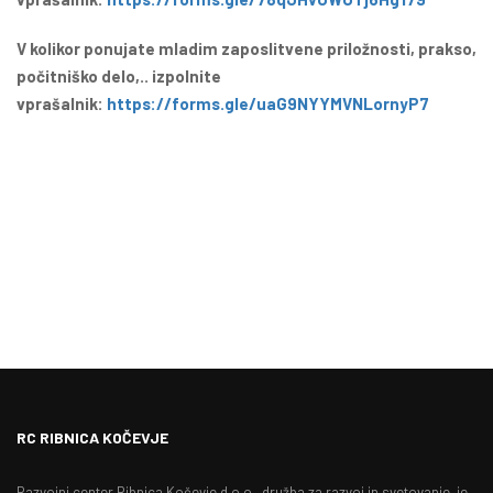
V kolikor ponujate mladim zaposlitvene priložnosti, prakso,
počitniško delo,.. izpolnite
vprašalnik:
https://forms.gle/uaG9NYYMVNLornyP7
RC RIBNICA KOČEVJE
Razvojni center Ribnica Kočevje d.o.o., družba za razvoj in svetovanje, je