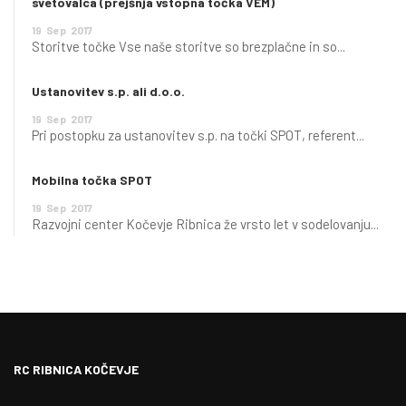
svetovalca (prejšnja vstopna točka VEM)
19
Sep
2017
Storitve točke Vse naše storitve so brezplačne in so...
Ustanovitev s.p. ali d.o.o.
19
Sep
2017
Pri postopku za ustanovitev s.p. na točki SPOT, referent...
Mobilna točka SPOT
19
Sep
2017
Razvojni center Kočevje Ribnica že vrsto let v sodelovanju...
RC RIBNICA KOČEVJE