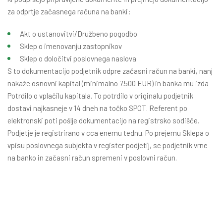
za odprtje začasnega računa na banki:
Akt o ustanovitvi/Družbeno pogodbo
Sklep o imenovanju zastopnikov
Sklep o določitvi poslovnega naslova
S to dokumentacijo podjetnik odpre začasni račun na banki, nanj
nakaže osnovni kapital (minimalno 7.500 EUR) in banka mu izda
Potrdilo o vplačilu kapitala. To potrdilo v originalu podjetnik
dostavi najkasneje v 14 dneh na točko SPOT. Referent po
elektronski poti pošlje dokumentacijo na registrsko sodišče.
Podjetje je registrirano v cca enemu tednu. Po prejemu Sklepa o
vpisu poslovnega subjekta v register podjetij, se podjetnik vrne
na banko in začasni račun spremeni v poslovni račun.