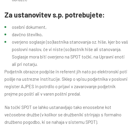
Za ustanovitev s.p. potrebujete:
osebni dokument,
davčno številko,
overjeno soglasje (so)lastnika stanovanja oz. hiše, kjer bo vaš
poslovni naslov, če vi niste (so)lastnik hiše ali stanovanja.
Soglasje mora biti overjeno na SPOT točki, na Upravni enoti
ali pri notarju.
Podjetnik obrazce podpiše in referent jih nato po elektronski poti
pošlje na ustrezne institucije. Sklep o vpisu podjetnika v poslovni
register AJPES in potrdilo o prijavi v zavarovanje podjetnik
prejme po pošti ali v varen poštni predal.
Na točki SPOT se lahko ustanavljajo tako enoosebne kot
večosebne družbe (v kolikor se družbeniki strinjajo s formalno
družbeno pogodbo, ki se nahaja v sistemu SPOT).