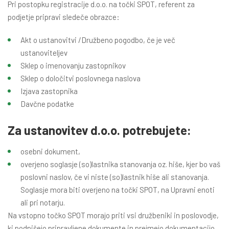
Pri postopku registracije d.o.o. na točki SPOT, referent za
podjetje pripravi sledeče obrazce:
Akt o ustanovitvi /Družbeno pogodbo, če je več
ustanoviteljev
Sklep o imenovanju zastopnikov
Sklep o določitvi poslovnega naslova
Izjava zastopnika
Davčne podatke
Za ustanovitev d.o.o. potrebujete:
osebni dokument,
overjeno soglasje (so)lastnika stanovanja oz. hiše, kjer bo vaš
poslovni naslov, če vi niste (so)lastnik hiše ali stanovanja.
Soglasje mora biti overjeno na točki SPOT, na Upravni enoti
ali pri notarju.
Na vstopno točko SPOT morajo priti vsi družbeniki in poslovodje,
ki podpišejo pripravljene dokumente in prejmejo dokumentacijo