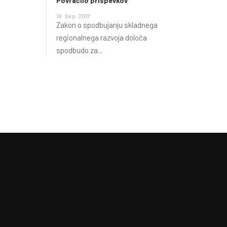
Povračilo prispevkov
19
Sep
2017
Zakon o spodbujanju skladnega
regionalnega razvoja določa
spodbudo za...