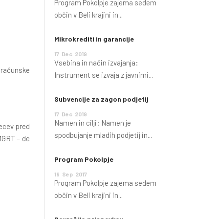
Program Pokolpje zajema sedem
občin v Beli krajini in...
Mikrokrediti in garancije
17
Dec
2019
Vsebina in način izvajanja:
roračunske
Instrument se izvaja z javnimi...
Subvencije za zagon podjetij
17
Dec
2019
Namen in cilji: Namen je
secev pred
spodbujanje mladih podjetij in...
 MGRT – de
Program Pokolpje
19
Sep
2017
Program Pokolpje zajema sedem
občin v Beli krajini in...