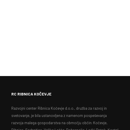
RC RIBNICA KOČEVJE
Razvojni center Ribnica Kočevje d.o.o., družba za razvoj in
svetovanje, je bila ustanovljena z namenom pospeševanja
razvoja malega gospodarstva na območju občin: Kočevje,