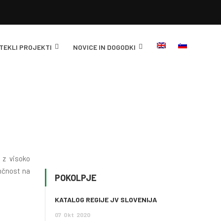
TEKLI PROJEKTI
NOVICE IN DOGODKI
 z visoko
enčnost na
POKOLPJE
KATALOG REGIJE JV SLOVENIJA
07
Okt
2020