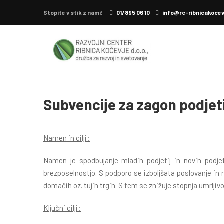
Stopite v stik z nami!
Home
Pokolpje
01/895 06 10
Subvencije za zagon podjetij
info@rc-ribnicakocev
Subvencije za zagon podjeti
Namen in cilji:
Namen je spodbujanje mladih podjetij in novih podje
brezposelnostjo. S podporo se izboljšata poslovanje in r
domačih oz. tujih trgih. S tem se znižuje stopnja umrljiv
Ključni cilji: