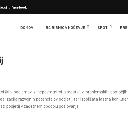
je.si
facebook
DOMOV
RC RIBNICA KOČEVJE
SPOT
PRE
j
tniških podjemov z nepovratnimi sredstvi v problemskih območjih
ealizacija razvojnih potencialov podjetij ter izboljšata lastna konkur
osti podjetij v začetnem obdobju poslovanja.