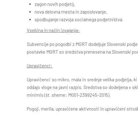
zagon novih podjetij,
nova delovna mesta in zaposlovanje,
spodbujanje razvoja socialnega podjetništva.
Vsebina in način izvajanja:
Subvencije po pogodbi z MGRT dodeljuje Slovenski podjet
postavke MGRT so sredstva prenesena na Slovenski podj
Upravičenci:
Upravičenci so mikro, mala in srednje velika podjetja,
oddajo vloge na javni razpis. Sredstva so dodeljena v
minimis (št. sheme: M001-2399245-2015).
Pogoji, merila, upravičene aktivnosti in upravičeni stroš