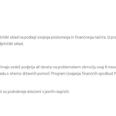
niški sklad na podlagi svojega poslovnega in finančnega načrta. Iz p
etniški sklad.
 ki imajo sedež podjetja ali obrata na problemskem območju vsaj 6 me
 skladu s shemo državnih pomoči Program izvajanja finančnih spodbud
ki so podrobneje določeni v javnih razpisih.